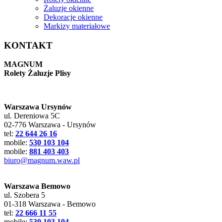
Żaluzje okienne
Dekoracje okienne
Markizy materiałowe
KONTAKT
MAGNUM
Rolety Żaluzje Plisy
Warszawa Ursynów
ul. Dereniowa 5C
02-776 Warszawa - Ursynów
tel:
22 644 26 16
mobile:
530 103 104
mobile:
881 403 403
biuro@magnum.waw.pl
Warszawa Bemowo
ul. Szobera 5
01-318 Warszawa - Bemowo
tel:
22 666 11 55
mobile:
530 103 104