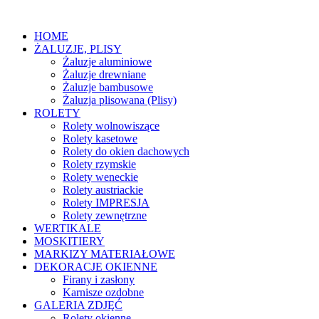
HOME
ŻALUZJE, PLISY
Żaluzje aluminiowe
Żaluzje drewniane
Żaluzje bambusowe
Żaluzja plisowana (Plisy)
ROLETY
Rolety wolnowiszące
Rolety kasetowe
Rolety do okien dachowych
Rolety rzymskie
Rolety weneckie
Rolety austriackie
Rolety IMPRESJA
Rolety zewnętrzne
WERTIKALE
MOSKITIERY
MARKIZY MATERIAŁOWE
DEKORACJE OKIENNE
Firany i zasłony
Karnisze ozdobne
GALERIA ZDJĘĆ
Rolety okienne